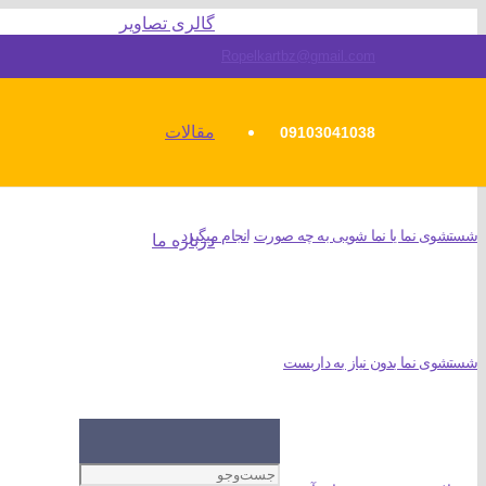
گالری تصاویر
Ropelkartbz@gmail.com
مقالات
09103041038
شستشوی نما یا نما شویی به چه صورت انجام میگیرد
درباره ما
شستشوی نما بدون نیاز به داربست